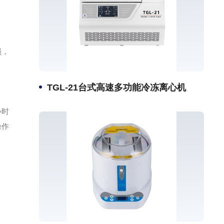
损，
TGL-21台式高速多功能冷冻离心机
心时
操作