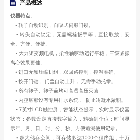
产品概述
仪器特点:
• 转子自动识别，自吸式伺服门锁。
• 转头自动锁定，无需螺栓扳手等，直接取放，安
全、方便、便捷。
• 大力矩变频电机，柔性轴驱动运行平稳，三级减振
离心效果更佳。
• 进口无氟压缩机组，双回路控制，控温准确。
• 按开门键， 门盖自动上升， 无需手动托举。
• 所有转子、转子盖均可高温高压灭菌。
• 内腔底部设有专用排水系统 、 防止冷凝水聚积。
• 7英寸LCD触控屏，智能状态提示，实时显示仪器
状态；参数设定直接数
字输入，精确到个位；时间显
示年、月、日、时、分、秒、方便追溯使
用记录。
• 超大储存空间，可存储多达1000个程序组，十万