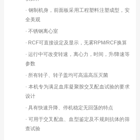
·
钢制机身，前面板采用工程塑料注塑成型，安
全美观
·
不锈钢离心室
·
RCF可直接设定及显示，无雾RPM/RCF换算
·
运行中可改变转速，离心力，时间，升/降速等
参数
·
所有转子、转子盖均可高温高压灭菌
·
本机专为满足血库凝聚胺交叉配血试验的要求
设计
·
具有快速升降、停机稳定无回荡的特点
·
可用于交叉配血、血型鉴定及不规则抗体的筛
查试验