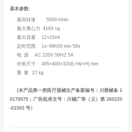
基本参数:
最高转速
5500 r/min
最大离心力
4193 ×g
最大容量
12×15ml
定时范围
1s~99h59 min 59s
电 源
AC 220V 50HZ 5A
外形尺寸
495×400×320(L×W×H) mm
重 量
27 kg
(本产品第一类医疗器械生产备案编号：川蓉械备 2
0170075；广告批准文号：川械广审（义）第 260220
-01502 号）