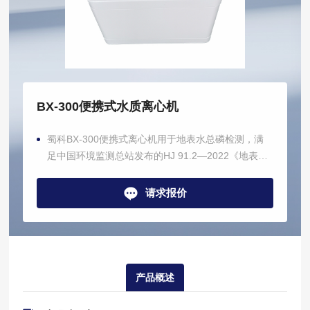
BX-300便携式水质离心机
蜀科BX-300便携式离心机用于地表水总磷检测，满
足中国环境监测总站发布的HJ 91.2—2022《地表水
环境质量监测技术规范》文件要求（最大转速
≥2000r/min，单次离心水样≥1L）。
请求报价
产品概述