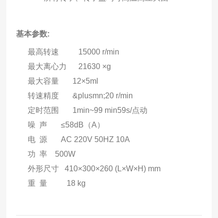
基本参数
:
最高转速
1500
0 r/min
最大离心力
21630
×
g
最大
容量
12
×
5
ml
转速精度
&plusmn;
2
0 r/min
定时范围
1min~
99 min
59s/点动
噪 声
≤
58
dB
（A）
电 源
AC 220V 50HZ
10
A
功 率 500W
外形尺寸
410
×
300
×
260
(L×W×H) mm
重 量
18
kg