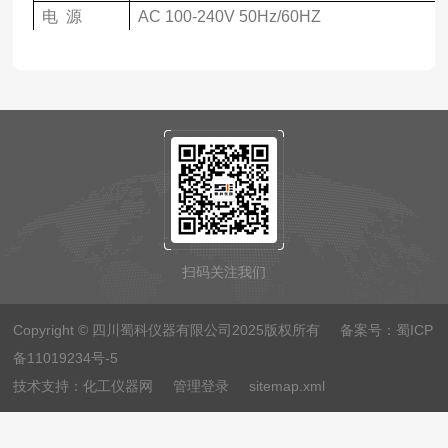
电
源
AC
100-
240V
50Hz
/60HZ
外形尺寸
200x170x130
mm
重
量
1.2
kg(主机不带电池组)
扫码关注我们
Copyright © 四川蜀科仪器有限公司2025版权所有 备案号：
蜀ICP
备11019234号-5
技术支持：
化工仪器网
管理登录
sitemap.xml