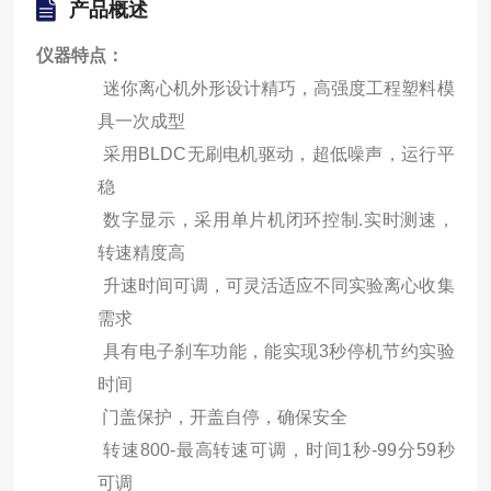
产品概述
仪器特点
：
迷你离心机外形设计精巧，高强度工程塑料模
具一次成型
采用
BLDC
无
刷
电机驱动，超低噪声，运行平
稳
数字显示，采用单片机闭环控制
.
实时测速，
转速精度高
升速时间可调，可灵活适应不同实验离心收集
需求
具有电子刹车功能，能实现
3
秒停机节约实验
时间
门盖保护，开盖自停，确保安全
转速
800-
最高转速可调，时间
1
秒
-99
分
59
秒
可调