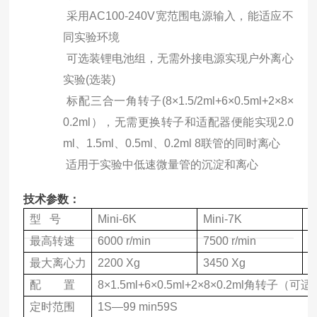
采用
AC100-240V
宽范围电源输入，能适应不
同实验环境
可选装锂电池组，无需外接电源实现户外离心
实验
(
选装
)
标配三合一角转子
(8
×
1.5/2ml+6
×
0.5m
l
+2
×
8
×
0.2m
l
）
，无需更换转子和适配器便能实现
2.0
ml
、
1.5ml
、
0.5ml
、
0.2ml
8
联管的同时离心
适用于实验中低速微量管的沉淀和离心
技术参数：
型
号
Mini-6K
Mini-7K
M
最高转速
60
00 r/min
75
00 r/min
1
最大离心力
220
0 Xg
3450
Xg
6
配
置
8×1.5ml+6×0.5ml+2×8×0.2ml角转
定时范围
1S—
99 min
59S