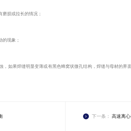
有磨损或拉长的情况；
动的现象；
蚀，如果焊缝明显变薄或有黑色蜂窝状微孔结构，焊缝与母材的界
衡
下一条：
高速离心