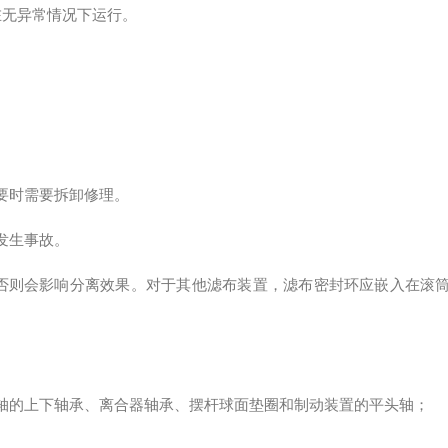
在无异常情况下运行。
要时需要拆卸修理。
发生事故。
否则会影响分离效果。对于其他滤布装置，滤布密封环应嵌入在滚
轴的上下轴承、离合器轴承、摆杆球面垫圈和制动装置的平头轴；