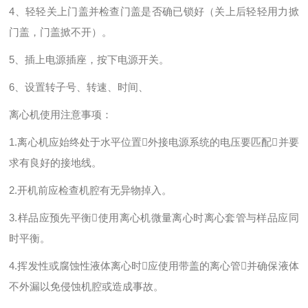
4、轻轻关上门盖并检查门盖是否确已锁好（关上后轻轻用力掀
门盖，门盖掀不开）。
5、插上电源插座，按下电源开关。
6、设置转子号、转速、时间、
离心机使用注意事项：
1.离心机应始终处于水平位置外接电源系统的电压要匹配并要
求有良好的接地线。
2.开机前应检查机腔有无异物掉入。
3.样品应预先平衡使用离心机微量离心时离心套管与样品应同
时平衡。
4.挥发性或腐蚀性液体离心时应使用带盖的离心管并确保液体
不外漏以免侵蚀机腔或造成事故。