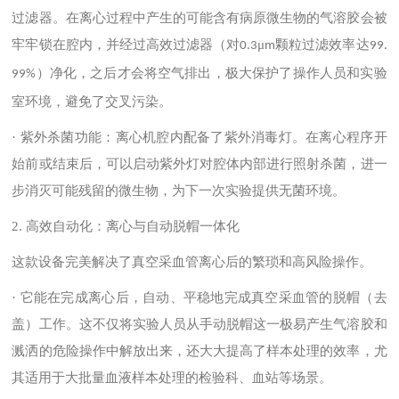
过滤器。在离心过程中产生的可能含有病原微生物的气溶胶会被
牢牢锁在腔内，并经过高效过滤器（对
μ
颗粒过滤效率达
0.3
m
99.
）净化，之后才会将空气排出，极大保护了操作人员和实验
99%
室环境，避免了交叉污染。
· 紫外杀菌功能：离心机腔内配备了紫外消毒灯。在离心程序开
始前或结束后，可以启动紫外灯对腔体内部进行照射杀菌，进一
步消灭可能残留的微生物，为下一次实验提供无菌环境。
2.
高效自动化：离心与自动脱帽一体化
这款设备完美解决了真空采血管离心后的繁琐和高风险操作。
· 它能在完成离心后，自动、平稳地完成真空采血管的脱帽（去
盖）工作。这不仅将实验人员从手动脱帽这一极易产生气溶胶和
溅洒的危险操作中解放出来，还大大提高了样本处理的效率，尤
其适用于大批量血液样本处理的检验科、血站等场景。