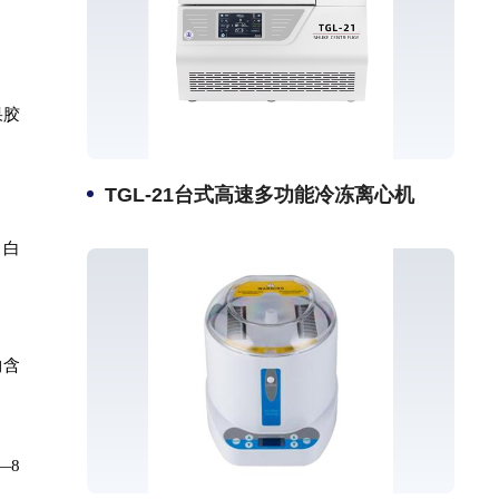
果胶
TGL-21台式高速多功能冷冻离心机
、白
物含
—8