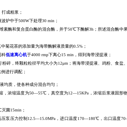
，打成粗浆；
中于500W下处理30 min；
维素酶和复合蛋白酶的混合酶，并于50℃下酶解3h；所述混合酶中
其中菊花茶的添加量为海带酶解液质量的0.5%；
蜀科
低速离心机
于4000 rmp下离心15 min，得到海带浸提液；
粉碎，终颗粒粒径平均大小为12μm；将海带浸提液、鸡粉、食盐
比例进行调配；
合浆液均质，使各种成分混合均匀；
浓缩温度为50—55℃，真空度为12—15KPa，浓缩后浆液固形
菌15min；
力控制12.5—15.0MPa，进口温度170—180℃，出口温度70