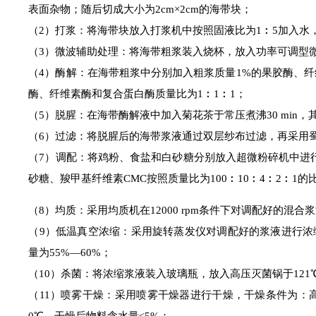
表面杂物；随后切成大小为2cm×2cm的海带块；
（2）打浆：将海带块放入打浆机中按照固液比为1︰5加入水
（3）微波辅助处理：将海带粗浆装入烧杯，放入功率可调型微波炉
（4）酶解：在海带粗浆中分别加入粗浆质量1%的果胶酶、纤
酶、纤维素酶和复合蛋白酶质量比为1︰1︰1；
（5）脱腥：在海带酶解液中加入菊花茶于常压煮沸30 min，
（6）过滤：将脱腥后的海带浆液通过双层纱布过滤，再采用
（7）调配：将鸡粉、食盐和白砂糖分别放入超微粉碎机中进行
砂糖、羧甲基纤维素CMC按照质量比为100︰10︰4︰2︰1
的
（8）均质：采用均质机在12000 rpm条件下对调配好的混
（9）低温真空浓缩：采用旋转蒸发仪对调配好的浆液进行浓缩，
量为55%—60%；
（10）杀菌：将浓缩浆液装入玻璃瓶，放入高压灭菌锅于121℃灭
（11）喷雾干燥：采用喷雾干燥器进行干燥，干燥条件为：高压泵压