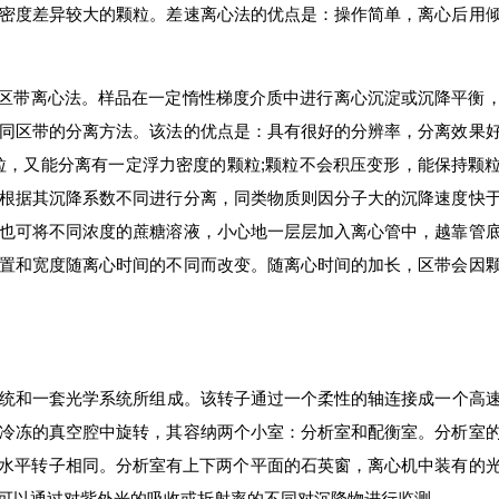
密度差异较大的颗粒。差速离心法的优点是：操作简单，离心后用
区带离心法。样品在一定惰性梯度介质中进行离心沉淀或沉降平衡
同区带的分离方法。该法的优点是：具有很好的分辨率，分离效果
粒，又能分离有一定浮力密度的颗粒;颗粒不会积压变形，能保持颗
根据其沉降系数不同进行分离，同类物质则因分子大的沉降速度快
也可将不同浓度的蔗糖溶液，小心地一层层加入离心管中，越靠管
置和宽度随离心时间的不同而改变。随离心时间的加长，区带会因
统和一套光学系统所组成。该转子通过一个柔性的轴连接成一个高
冷冻的真空腔中旋转，其容纳两个小室：分析室和配衡室。分析室
通水平转子相同。分析室有上下两个平面的石英窗，离心机中装有的
可以通过对紫外光的吸收或折射率的不同对沉降物进行监测。