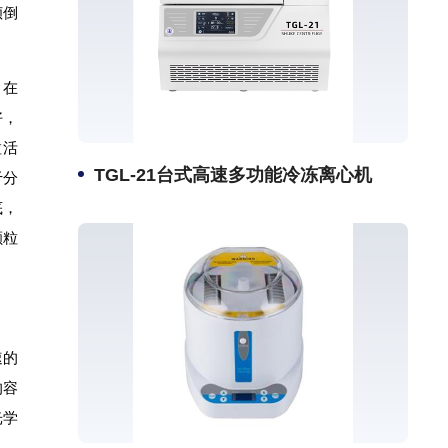
倾倒
，在
好，
粒活
TGL-21台式高速多功能冷冻离心机
于分
底，
颗粒
速的
的容
光学