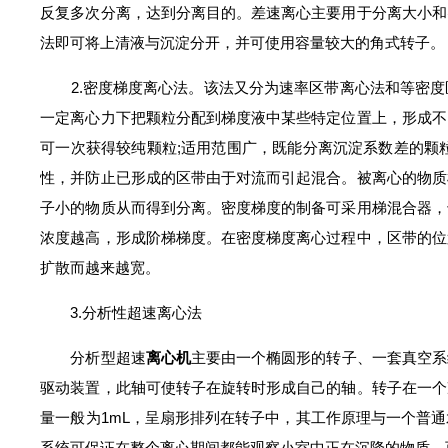
反复多次分离，达到分离目的。差速离心主要用于分离大小和
法即可将上清液与沉淀分开，并可使用容量较大的角式转子。
2.密度梯度离心法。该法又分为速率区带离心法和等密度
一定离心力下把颗粒分配到梯度液中某些特定位置上，形成不
可一次获得较纯颗粒;适用范围广，既能分离沉淀系数差的颗
性，并防止已形成的区带由于对流而引起混合。被离心的物质
子小的物质从而得到分离。密度梯度的制备可采用梯混合器，
浓度越高，形成阶梯梯度。在密度梯度离心过程中，区带的位
扩散而越来越宽。
3.分析性超速离心法
分析型超速
离心机
主要由一个椭圆形的转子、一套真空系
驱动装置，此轴可使转子在旋转时形成自己的轴。转子在一个
量一般为1mL，呈扇形排列在转子中，其工作原理与一个普
系统可保证在整个离心期间都能观察小室中正在沉降的物质，