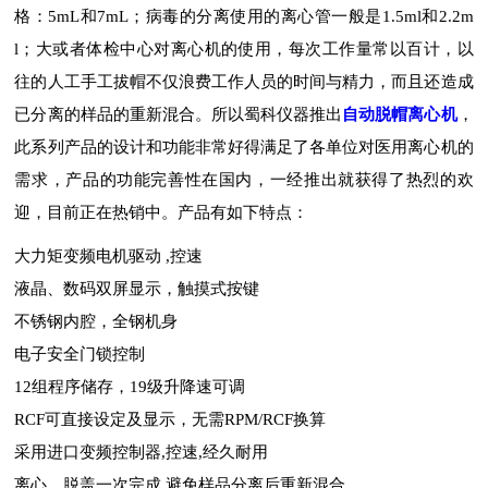
格：5mL和7mL；病毒的分离使用的离心管一般是1.5ml和2.2m
l；大或者体检中心对离心机的使用，每次工作量常以百计，以
往的人工手工拔帽不仅浪费工作人员的时间与精力，而且还造成
已分离的样品的重新混合。所以蜀科仪器推出
自动脱帽离心机
，
此系列产品的设计和功能非常好得满足了各单位对医用离心机的
需求，产品的功能完善性在国内，一经推出就获得了热烈的欢
迎，目前正在热销中。产品有如下特点：
大力矩变频电机驱动 ,控速
液晶、数码双屏显示，触摸式按键
不锈钢内腔，全钢机身
电子安全门锁控制
12组程序储存，19级升降速可调
RCF可直接设定及显示，无需RPM/RCF换算
采用进口变频控制器,控速,经久耐用
离心、脱盖一次完成,避免样品分离后重新混合