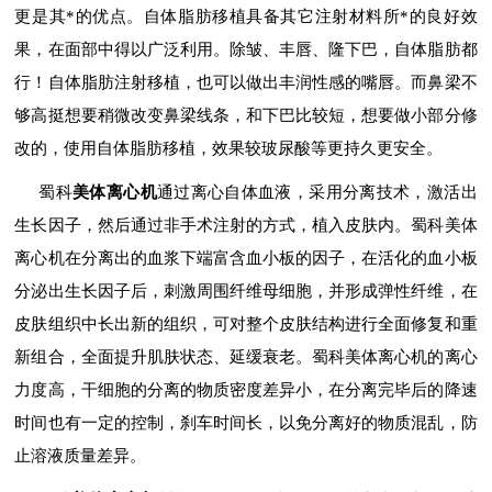
更是其*的优点。自体脂肪移植具备其它注射材料所*的良好效
果，在面部中得以广泛利用。除皱、丰唇、隆下巴，自体脂肪都
行！自体脂肪注射移植，也可以做出丰润性感的嘴唇。而鼻梁不
够高挺想要稍微改变鼻梁线条，和下巴比较短，想要做小部分修
改的，使用自体脂肪移植，效果较玻尿酸等更持久更安全。
蜀科
美体离心机
通过离心自体血液，采用分离技术，激活出
生长因子，然后通过非手术注射的方式，植入皮肤内。蜀科美体
离心机在分离出的血浆下端富含血小板的因子，在活化的血小板
分泌出生长因子后，刺激周围纤维母细胞，并形成弹性纤维，在
皮肤组织中长出新的组织，可对整个皮肤结构进行全面修复和重
新组合，全面提升肌肤状态、延缓衰老。蜀科美体离心机的离心
力度高，干细胞的分离的物质密度差异小，在分离完毕后的降速
时间也有一定的控制，刹车时间长，以免分离好的物质混乱，防
止溶液质量差异。