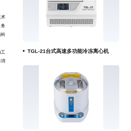
技术
服务
蜀科
TGL-21台式高速多功能冷冻离心机
物工
器消