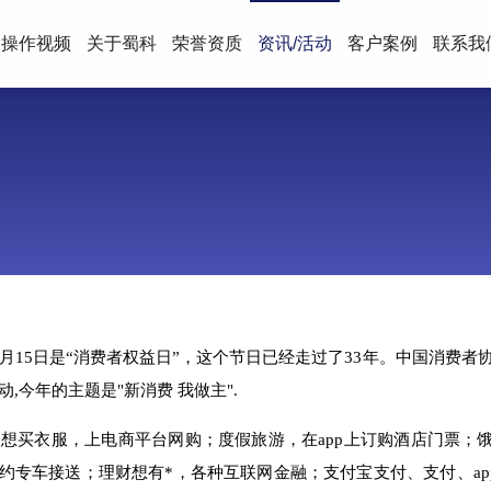
操作视频
关于蜀科
荣誉资质
资讯/活动
客户案例
联系我
月15日是“
消费者权益日”，这个节日已经走过了33年。中国消费者
动,今年的主题是"新消费 我做
主".
想买衣服，上电商平
台网购；度假旅游，在app上订购酒店门票；
预约专车接送；理财想有*，各种互联网金融；
支付宝支付、支付、app