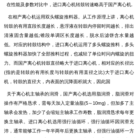
在性能及参数对比中，进口离心机转鼓转速略高于国产离心机.
在相产离心机运用双头螺旋推料器。从工作原理上讲，离心机
转鼓的有用直段长度越长，悬浮液在转鼓内停留时间越长，排出
清液固含量越低;锥段单调区长度越长，脱水后滤饼含水量越
低。对应的转鼓结构中，进口离心机运用了多头螺旋推料，多头
螺旋推料器加快了全部推料过程，也减轻了单位时问内螺旋的扭
力。而国产离心机转鼓直径略大于进口离心机，相对应的长径比
(指的是转鼓的有用长度与转鼓的有用直径之比)大于进口离心
机，转鼓的直径大，内表面的沉降面积就大，因此国
关于离心机主轴承的润滑，国产离心机选用脂润滑，脂润滑对
操作有严格恳求，需每天加入定量油脂(5～10mg)，但加多了主
轴承会发热，加少了会缩短主轴承工作寿数，脂润滑恳求每年更
换主轴承。进口离心机选用强行油循环，强行油循环因润滑充
沛，通常能够工作一年半两年后更换主轴承，但强行油循环一方