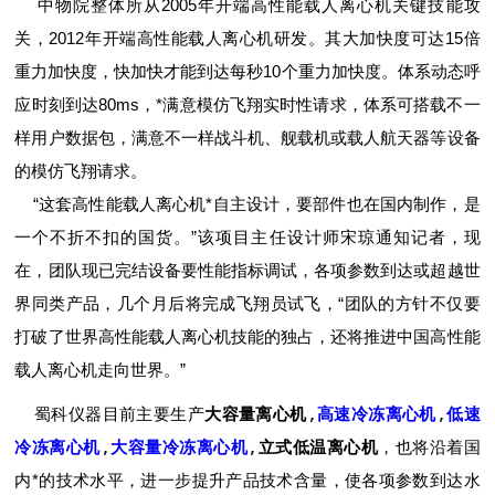
中物院整体所从2005年开端高性能载人离心机关键技能攻
关，2012年开端高性能载人离心机研发。其大加快度可达15倍
重力加快度，快加快才能到达每秒10个重力加快度。体系动态呼
应时刻到达80ms，*满意模仿飞翔实时性请求，体系可搭载不一
样用户数据包，满意不一样战斗机、舰载机或载人航天器等设备
的模仿飞翔请求。
“这套高性能载人离心机*自主设计，要部件也在国内制作，是
一个不折不扣的国货。”该项目主任设计师宋琼通知记者，现
在，团队现已完结设备要性能指标调试，各项参数到达或超越世
界同类产品，几个月后将完成飞翔员试飞，“团队的方针不仅要
打破了世界高性能载人离心机技能的独占，还将推进中国高性能
载人离心机走向世界。”
蜀科仪器目前
主要生产
大
容量离心机
,
高速冷冻离心机
,
低速
冷冻离心机
,
大容量冷冻离心机
,
立式低温离心机
，
也将沿着国
内*的技术水平，进一步提升产品技术含量，使各项参数到达水