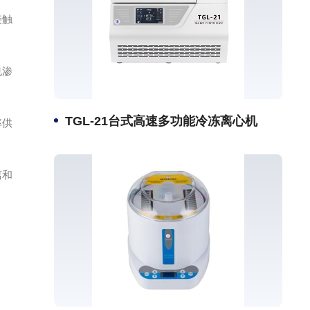
接触
也渗
TGL-21台式高速多功能冷冻离心机
率供
离和