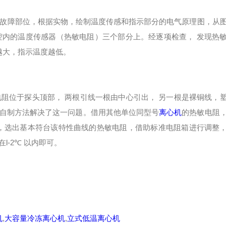
故障部位，根据实物，绘制温度传感和指示部分的电气原理图，从
机腔内的温度传感器（热敏电阻）三个部分上。经逐项检查， 发现热
越大，指示温度越低。
位于探头顶部， 两根引线一根由中心引出， 另一根是裸铜线，
自制方法解决了这一问题。借用其他单位同型号
离心机
的热敏电阻
，选出基本符台该特性曲线的热敏电阻，借助标准电阻箱进行调整
-2℃ 以内即可。
机
,
大容量冷冻离心机
,
立式低温离心机