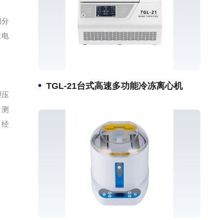
图分
敏电
TGL-21台式高速多功能冷冻离心机
塑压
，测
，经