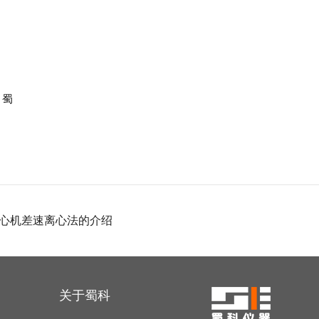
，蜀
心机差速离心法的介绍
关于蜀科