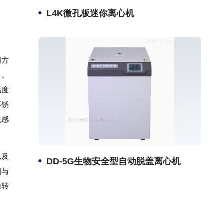
L4K微孔板迷你离心机
制方
 。
温度
不锈
也感
以及
DD-5G生物安全型自动脱盖离心机
剂与
向转