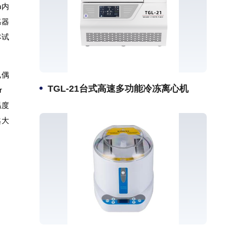
n内
感器
本试
电偶
TGL-21台式高速多功能冷冻离心机
r
温度
越大