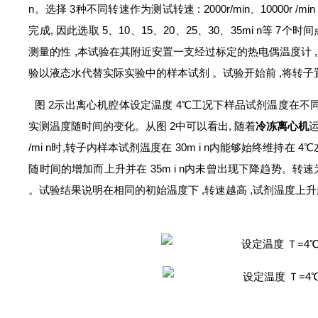
n。选择 3种不同转速作为测试转速 : 2000r/min、10000r /
完成, 因此选取 5、10、15、20、25、30、35mi n
测量的性 ,本试验在其附近安置一支经过标定的热电偶温度计
验以液态水代替实际实验中的样本试剂 。试验开始前 ,将转子置于
图 2示出离心机腔体设定温度 4℃工况下样品试剂温度在不
实测温度随时间的变化。从图 2中可以看出, 随着
冷冻离心机
/mi n时,转子内样本试剂温度在 30m i n内能够始终维持在 4℃
随时间的增加而上升并在 35m i n内未曾出现下降趋势。转速为 13
。试验结果说明在相同的初始温度下 ,转速越高 ,试剂温度上升