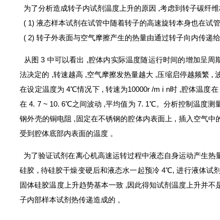
为了分析造成转子内试剂温度上升的原因 ,考虑到转子碳纤维材
( 1) 液态样本试剂在试管中随着转子的高速旋转本身也在试
( 2) 转子外表面与空气摩擦产生的热量由通过转子向内传递
从图 3 中可以看出 ,腔体内实际温度随运行时间的增加呈
法决定的 ,转速越高 ,空气摩擦发热量越大 ,压缩启停越频繁 ,
在设定温度为 4℃情况下 , 转速为10000r /m i n时 ,腔体温度在 3 
在 4. 7 ~ 10. 6℃之间波动 ,平均值为 7. 1℃。分
钢外壳的铜电阻 ,固定在不锈钢的腔体内表面上 , 插入空气中
受到腔体底部内表面的温度 。
为了验证试剂在
离心机
高速运转过程中液态自身运动产生热量
硅胶 , 待硅胶干燥变硬后和液态水一起预冷 4℃, 进行液体
固体硅胶温度上升趋势基本一致 ,因此得知试剂温度上升并不
子内部样本试剂热传递造成的 。