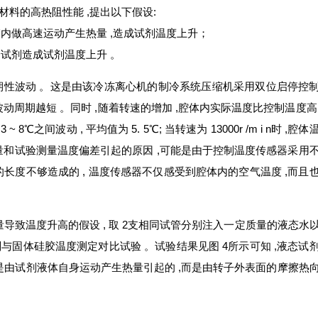
料的高热阻性能 ,提出以下假设:
管内做高速运动产生热量 ,造成试剂温度上升；
给试剂造成试剂温度上升 。
周期性波动 。这是由该冷冻离心机的制冷系统压缩机采用双位启停控
 波动周期越短 。同时 ,随着转速的增加 ,腔体内实际温度比控制温度高
~ 8℃之间波动 , 平均值为 5. 5℃; 当转速为 13000r /m i n时 ,腔体
析控制温度测量和试验测量温度偏差引起的原因 ,可能是由于控制温度传感器采用
的长度不够造成的 , 温度传感器不仅感受到腔体内的空气温度 ,而且
导致温度升高的假设 , 取 2支相同试管分别注入一定质量的液态水
试剂与固体硅胶温度测定对比试验 。试验结果见图 4所示可知 ,液态试
是由试剂液体自身运动产生热量引起的 ,而是由转子外表面的摩擦热