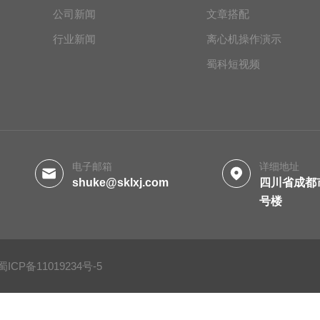
公司新闻
文章搭配
行业新闻
离心机操作演示
蜀科短视频
电子邮箱
详细地址
shuke@sklxj.com
四川省成都
号楼
蜀ICP备11019234号-5