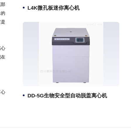
底部
L4K微孔板迷你离心机
殊的
它是
离心
现在
离心
DD-5G生物安全型自动脱盖离心机