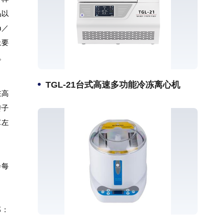
品以
m／
上要
n。
TGL-21台式高速多功能冷冻离心机
在高
转子
℃左
=每
部：