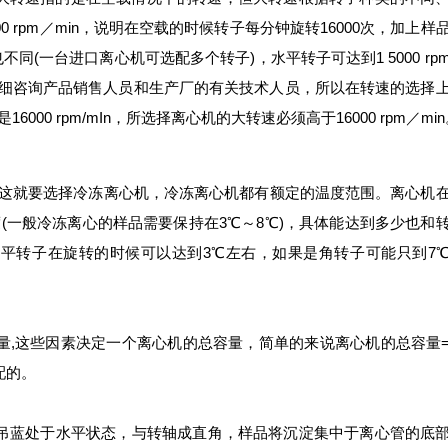
 rpm／min，说明在空载的时候转子每分钟旋转16000次，加上样
也不同(一台进口离心机可选配多个转子)，水平转子可达到1 5000 rp
差别要详细咨询产品销售人员和生产厂的有关技术人员，所以在转速的选择
6000 rpm/mIn，所选择离心机的大转速必须高于16000 rpm／mi
坏，这就要选择冷冻离心机，冷冻离心机都有额定的温度范围。离心机
一般冷冻离心的样品需要保持在3℃～8℃)，具体能达到多少也和
水平转子在旋转的时候可以达到3℃左右，如果是角转子可能只到7
容量,这些因素决定一个离心机的总容量，简单的来说离心机的总容量
配的。
时吊蓝处于水平状态，与转轴成直角，样品将沉淀集中于离心管的底