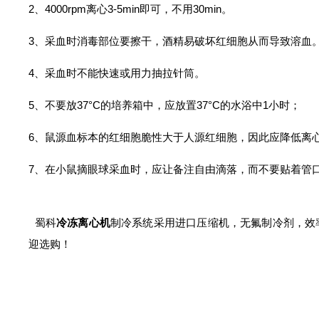
2、4000rpm离心3-5min即可，不用30min。
3、采血时消毒部位要擦干，酒精易破坏红细胞从而导致溶血
4、采血时不能快速或用力抽拉针筒。
5、不要放37°C的培养箱中，应放置37°C的水浴中1小时；
6、鼠源血标本的红细胞脆性大于人源红细胞，因此应降低离心转速，10
7、在小鼠摘眼球采血时，应让备注自由滴落，而不要贴着管
蜀科
冷冻离心机
制冷系统采用进口压缩机，无氟制冷剂，效
迎选购！