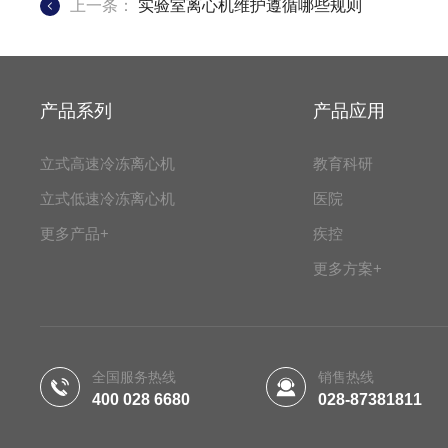
上一条：
实验室离心机维护遵循哪些规则
产品系列
产品应用
立式高速冷冻离心机
教育科研
立式低速冷冻离心机
医院
更多产品+
疾控
更多方案+
全国服务热线
销售热线
400 028 6680
028-87381811