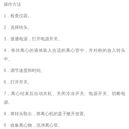
操作方法
1．检查仪器。
2．选择转头。
3．接通电源，打开电源开关。
4．将待离心的液体装入合适的离心管中，并对称的放入转头
中。
5．调节速度和时间。
6．打开开关。
7．离心结束后自动关机、关闭冷冻开关、电源开关、切断电
源。
8．将转头取出，将离心机的盖子敞开放置。
9．收集离心物，洗净离心管。