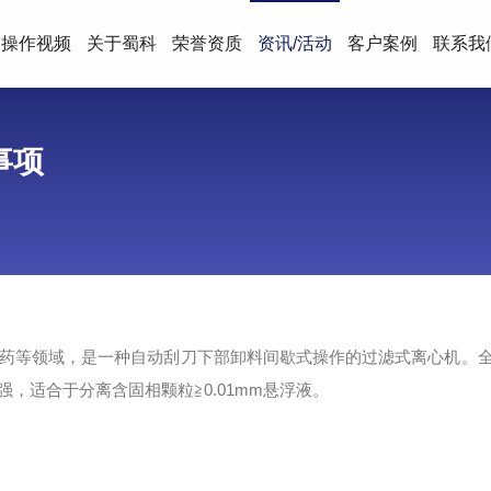
操作视频
关于蜀科
荣誉资质
资讯/活动
客户案例
联系我
事项
药等领域，是一种自动刮刀下部卸料间歇式操作的过滤式离心机。
，适合于分离含固相颗粒≧0.01mm悬浮液。