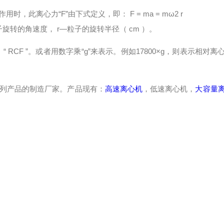
离心力“F”由下式定义，即： F = ma = mω2 r
子旋转的角速度， r—粒子的旋转半径（ cm ）。
CF ”。或者用数字乘“g”来表示。例如17800×g，则表示相对离
列产品的制造厂家。产品现有：
高速离心机
，低速离心机，
大容量