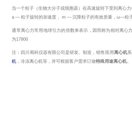
当一个粒子（生物大分子或细胞器）在高速旋转下受到离心力作用时，此
a — 粒子旋转的加速度， m — 沉降粒子的有效质量，ω—粒
通常离心力常用地球引力的倍数来表示，因而称为相对离心力 “ R
为17800
注：四川蜀科仪器有限公司是研发、制造，销售医用
离心机
系
机
，冷冻离心机等，并可根据客户需求订做
特殊用途离心机
。