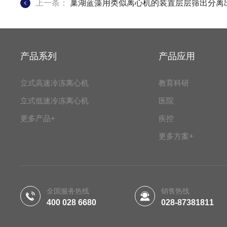
上一条：
巢湖蓝藻用类似离心机的装置层层筛出分离
产品系列
产品应用
立式高速冷冻离心机
教育科研
立式低速冷冻离心机
医院
更多产品+
疾控
更多方案+
全国服务热线
销售热线
400 028 6680
028-87381811