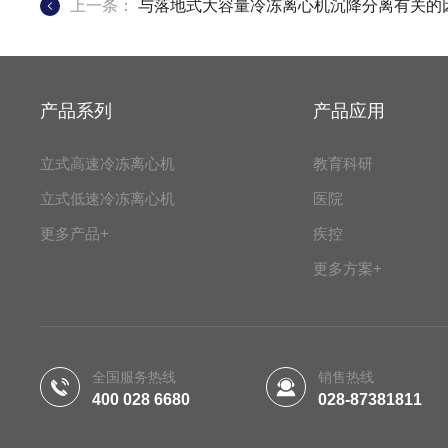
上一条：
与落地式大容量冷冻离心机沉降分离有关的
产品系列
产品应用
立式高速冷冻离心机
教育科研
立式低速冷冻离心机
医院
更多产品+
疾控
更多方案+
全国服务热线
销售热线
400 028 6680
028-87381811