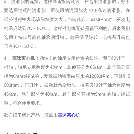
3．润滑脂的选择。这种高速旋转装置，在选用润滑脂时，好不
要选用过稠的润滑脂。原使用的润滑脂为7018高速润滑脂。在
试验过程中发现该脂粘度太大，当转速升1 5000rPm时，驱动电
机温升达到7O～8O℃ 。这样对电机无疑是很不利的。后来我们
选用了特12号高速轴承润滑脂， 效果明显好转，电机温升高也
只有4O～5O℃ 。
4．
高速离心机
传动轴上的轴承支承位置的影响。我们设计了一
根轴，轴承支承跨度为49mm，悬伸部分为65ram，悬伸部分直
径为6ramo经试验．发现振动频率由原来的12000rPm，下降到5
000rpm， 再升速， 振动就急尉增加。接着又设计了轴承跨度为
46ram、悬伸部分为40ram、悬伸部分直径为9mm 的轴，经试
验．符合使用要求。
欲详细了解此产品，请点击
高速离心机