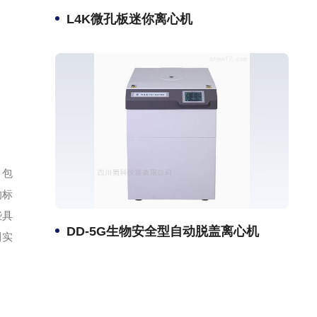
L4K微孔板迷你离心机
，包
的标
些具
DD-5G生物安全型自动脱盖离心机
利实