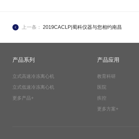
上一条：
2019CACLP|蜀科仪器与您相约南昌
产品系列
产品应用
立式高速冷冻离心机
教育科研
立式低速冷冻离心机
医院
更多产品+
疾控
更多方案+