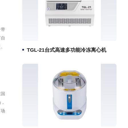
一带
挥自
盟、
TGL-21台式高速多功能冷冻离心机
在国
场，
市场