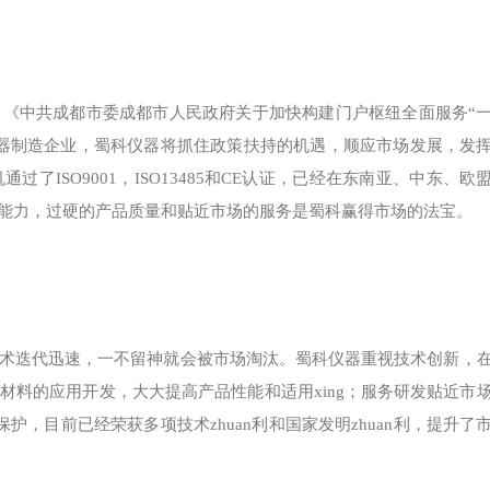
《中共成都市委成都市人民政府关于加快构建门户枢纽全面服务“
器制造企业，蜀科仪器将抓住政策扶持的机遇，顺应市场发展，发
ISO9001，ISO13485和CE认证，已经在东南亚、中东、欧
能力，过硬的产品质量和贴近市场的服务是蜀科赢得市场的法宝。
术迭代迅速，一不留神就会被市场淘汰。蜀科仪器重视技术创新，
料的应用开发，大大提高产品性能和适用xing；服务研发贴近市
护，目前已经荣获多项技术zhuan利和国家发明zhuan利，提升了