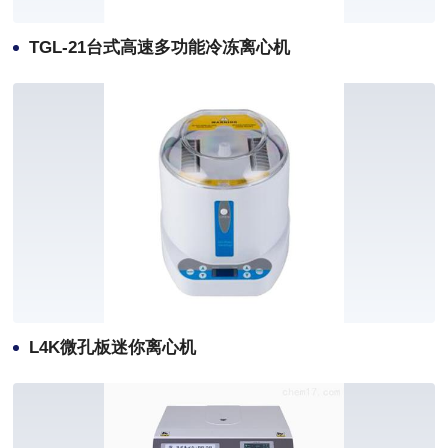
TGL-21台式高速多功能冷冻离心机
L4K微孔板迷你离心机