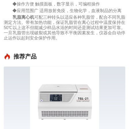
◆操作方便 触摸面板，数字显示，可编程操作
◆应用范围广 适用放射免疫，生物化学，血液制品的分离
乳脂离心机
可配三种转头以适应各种乳脂管，配合不同乳脂
测定方法。带有加热功能，保证乳脂管在离心过程中温度保持在
50℃以上这不但能减少样品水浴的时间还是测试结果更加可靠。
一旦乳脂管出现破裂或其他导致不平衡因素发生，仪器会自动停
止运作以起到安全保护作用。
推荐产品