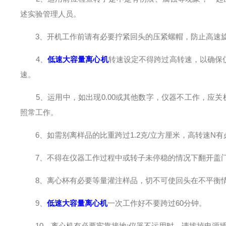
述实验管理人员。
3、开机工作前请有必要拧紧回头的压紧螺帽，防止高速旋
4、
低速大容量离心机
转速设定不得跨过高转速，以确保
速。
5、运用中，如出现0.00或其他数字，仪器不工作，应关
照常工作。
6、如需别离样品的比重跨过1.2克/立方厘米，高转速N有必要
7、不得在仪器工作过程中或转子未停稳的情况下翻开盖门
8、离心杯有必要等量灌注样品，切不可使回头在不平衡
9、
低速大容量离心机
一次工作好不要跨过60分钟。
10、离心机有必要牢靠接地;仪器不运用时，请拔掉电源