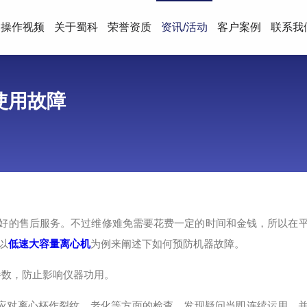
操作视频
关于蜀科
荣誉资质
资讯/活动
客户案例
联系我
使用故障
好的售后服务。不过维修难免需要花费一定的时间和金钱，所以在
以
低速大容量离心机
为例来阐述下如何预防机器故障。
参数，防止影响仪器功用。
对离心杯作裂纹、老化等方面的检查，发现疑问当即连续运用，