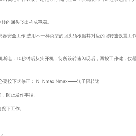
转的回头飞出构成事端。
仪器安全工作;选用不一样类型的回头须根据其对应的限转速设置工
机断电，10秒钟后从头开机，待所设转速闪现后，再按工作键，仪
按下式修正： N=Nmax Nmax——转子限转速
，防止发作事端。
情况下工作。
插头。