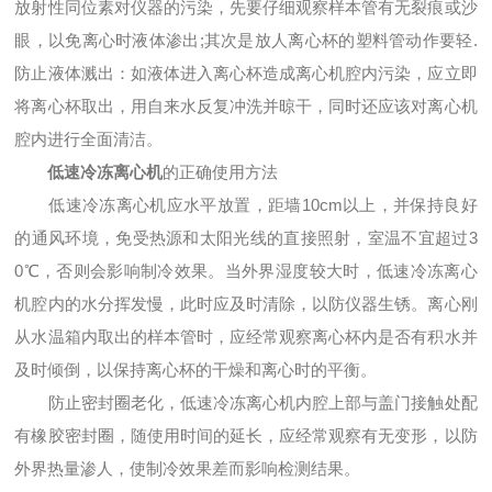
放射性同位素对仪器的污染，先要仔细观察样本管有无裂痕或沙
眼，以免离心时液体渗出;其次是放人离心杯的塑料管动作要轻.
防止液体溅出：如液体进入离心杯造成离心机腔内污染，应立即
将离心杯取出，用自来水反复冲洗并晾干，同时还应该对离心机
腔内进行全面清洁。
低速冷冻离心机
的正确使用方法
低速冷冻离心机应水平放置，距墙10cm以上，并保持良好
的通风环境，免受热源和太阳光线的直接照射，室温不宜超过3
0℃，否则会影响制冷效果。当外界湿度较大时，低速冷冻离心
机腔内的水分挥发慢，此时应及时清除，以防仪器生锈。离心刚
从水温箱内取出的样本管时，应经常观察离心杯内是否有积水并
及时倾倒，以保持离心杯的干燥和离心时的平衡。
防止密封圈老化，低速冷冻离心机内腔上部与盖门接触处配
有橡胶密封圈，随使用时间的延长，应经常观察有无变形，以防
外界热量渗人，使制冷效果差而影响检测结果。