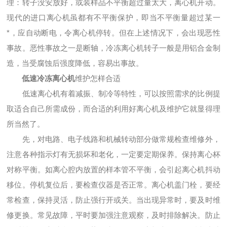
理：转子没安放好，或装样品不平衡超过量太大，离心机开动。
现代的进口离心机虽都有不平衡保护，即当不平衡量超过某一
*，应自动断电，令离心机停转。但在上述情况下，会出现恶性
事故。恶性事故之一是断轴，冷冻离心机转子一般是用铝合金制
造，当受腐蚀后强度降低，容易出事故。
低速冷冻离心机
维护怎样合适
低速离心机有着减振、制冷等特性，可以按照需求的比例提
取适合自己所需成份，而合适的利用好离心机及维护它就显得理
所当然了。
先，对电路、电子线路和机械转动部分做常规检查维修外，
注意各种指示灯有无损坏和老化，一定要定期保养。保持离心杯
对称平衡。如离心腔内放置的样本管不平衡，会引起离心机抖动
移位。停机复位后，要检查仪器是否正常。离心机盖门栓，要经
常检查，保持灵活，防止强行开或关。当出现异常时，要及时维
修更换。常见故障，平时要加强注意观察，及时排除解决。防止