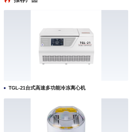
TGL-21台式高速多功能冷冻离心机