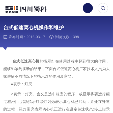
台式低速离心机操作和维护
发布时间：2016-03-17
浏览次数：398
台式低速离心机
的指示灯在使用过程中起到很大的作用，
能够影响到实验的结果，下面台式低速离心机厂家技术人员为大
家讲解不同情况下的指示灯的作用及意义。
●表示：灯灭
○表示：灯亮。含义是选中相应的程序，或显示将要运行额
过程;例：启动指示灯绿灯闪烁表示离心机已启动，并处在升速
的过程，绿灯常亮表示离心机正运行在设定转速状态;停止指示