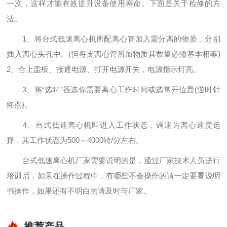
一次，这样才能有效提升设备使用寿命。下面是关于检修的方
法。
1、将台式低速离心机所配离心管加入需分离的物质，分别
插入离心头孔中。(但每支离心管所加物质其数量必须基本相等)
2、合上盖板、接通电源、打开电源开关，电源指示灯亮。
3、将“选时”器选你需要离心工作时间或选常开位置(逆时针
终点)。
4、台式低速离心机即进入工作状态，调速为离心速度选
择，其工作状态为500～4000转/分左右。
台式低速离心机厂家需要说明的是，通过厂家技术人员进行
培训后，如果在操作过程中，有哪些不会操作的请一定要看说明
书操作，如果还有不明白的请及时与厂家。
推荐产品