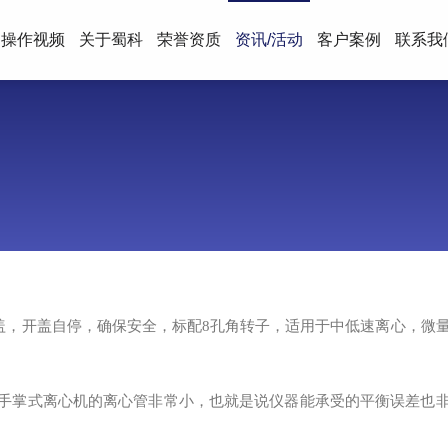
操作视频
关于蜀科
荣誉资质
资讯/活动
客户案例
联系我
盖，开盖自停，确保安全，标配8孔角转子，适用于中低速离心，微
。手掌式离心机的离心管非常小，也就是说仪器能承受的平衡误差也