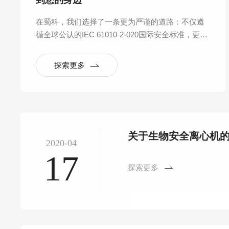
到您的身边
在蜀科，我们选择了一条更为严谨的道路：不仅遵
循全球公认的IEC 61010-2-020国际安全标准，更反
向构建起覆盖产品全生命周期的六大验证实验室体
系，将“安全可靠”从一句口号，拆解为数百项可量
探索更多
化、可重复的严苛测试。
关于生物安全离心机
2020-04
17
探索更多