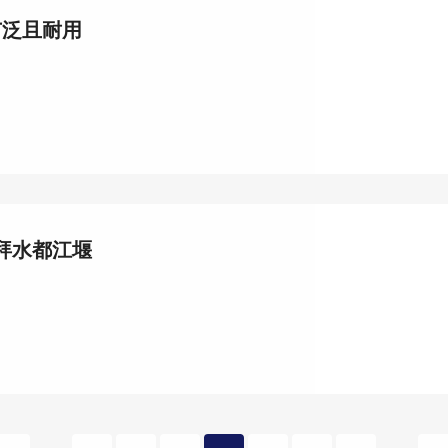
广泛且耐用
/拜水都江堰