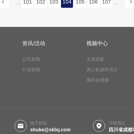
101
102
103
104
105
106
107
...
...
资讯/活动
视频中心
公司新闻
文章搭配
行业新闻
离心机操作演示
蜀科短视频
电子邮箱
详细地址
shuke@sklxj.com
四川省成都