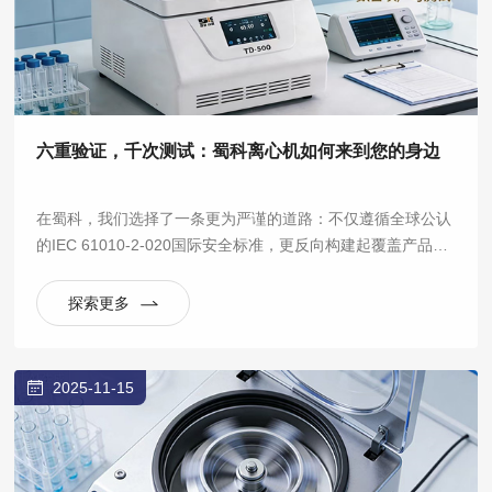
六重验证，千次测试：蜀科离心机如何来到您的身边
在蜀科，我们选择了一条更为严谨的道路：不仅遵循全球公认
的IEC 61010-2-020国际安全标准，更反向构建起覆盖产品全
生命周期的六大验证实验室体系，将“安全可靠”从一句口号，
拆解为数百项可量化、可重复的严苛测试。
探索更多
2025-11-15