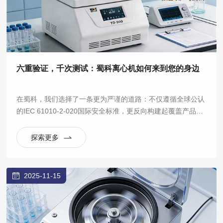
六重验证，千次测试：蜀科离心机如何来到您的身边
在蜀科，我们选择了一条更为严谨的道路：不仅遵循全球公认
的IEC 61010-2-020国际安全标准，更反向构建起覆盖产品全
生命周期的六大验证实验室体系，将“安全可靠”从一句口号，
拆解为数百项可量化、可重复的严苛测试。
探索更多
2025-11-15