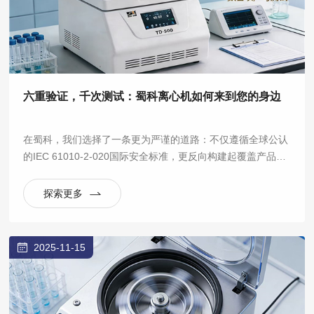
六重验证，千次测试：蜀科离心机如何来到您的身边
在蜀科，我们选择了一条更为严谨的道路：不仅遵循全球公认
的IEC 61010-2-020国际安全标准，更反向构建起覆盖产品全
生命周期的六大验证实验室体系，将“安全可靠”从一句口号，
拆解为数百项可量化、可重复的严苛测试。
探索更多
2025-11-15