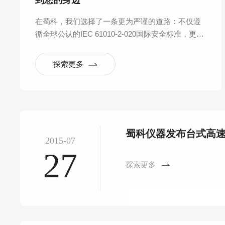
到您的身边
在蜀科，我们选择了一条更为严谨的道路：不仅遵
循全球公认的IEC 61010-2-020国际安全标准，更反
向构建起覆盖产品全生命周期的六大验证实验室体
系，将“安全可靠”从一句口号，拆解为数百项可量
探索更多
化、可重复的严苛测试。
蜀科仪器发布台式高
2015-07
27
探索更多