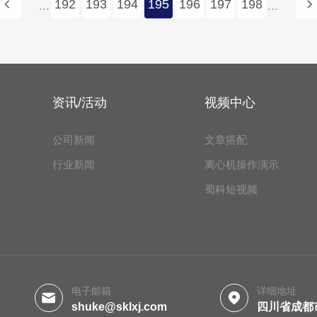
192
193
194
195
196
197
198
...
...
资讯/活动
视频中心
公司新闻
文章搭配
行业新闻
离心机操作演示
蜀科短视频
电子邮箱
详细地址
shuke@sklxj.com
四川省成都