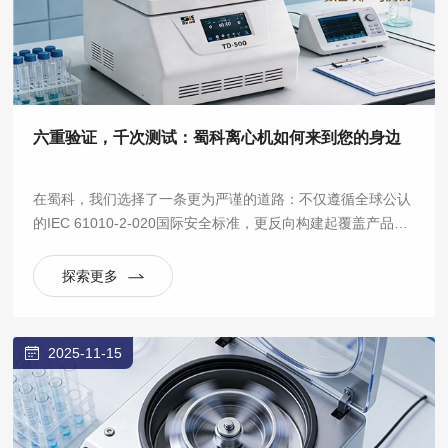
六重验证，千次测试：蜀科离心机如何来到您的身边
在蜀科，我们选择了一条更为严谨的道路：不仅遵循全球公认
的IEC 61010-2-020国际安全标准，更反向构建起覆盖产品全
生命周期的六大验证实验室体系，将“安全可靠”从一句口号，
拆解为数百项可量化、可重复的严苛测试。
探索更多
2025-11-15