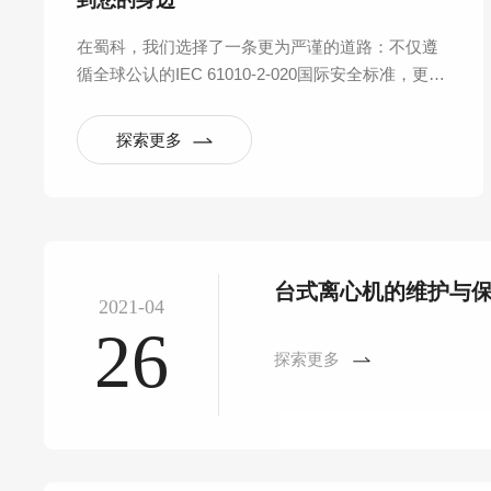
到您的身边
在蜀科，我们选择了一条更为严谨的道路：不仅遵
循全球公认的IEC 61010-2-020国际安全标准，更反
向构建起覆盖产品全生命周期的六大验证实验室体
系，将“安全可靠”从一句口号，拆解为数百项可量
探索更多
化、可重复的严苛测试。
台式离心机的维护与
2021-04
26
探索更多