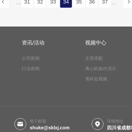
31
32
33
34
35
36
37
...
...
资讯/活动
视频中心
公司新闻
文章搭配
行业新闻
离心机操作演示
蜀科短视频
电子邮箱
详细地址
shuke@sklxj.com
四川省成都