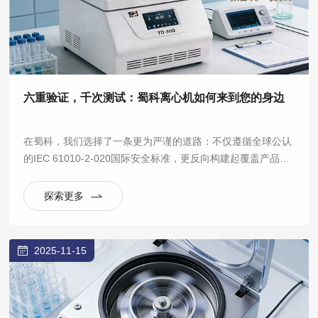
六重验证，千次测试：蜀科离心机如何来到您的身边
在蜀科，我们选择了一条更为严谨的道路：不仅遵循全球公认
的IEC 61010-2-020国际安全标准，更反向构建起覆盖产品全
生命周期的六大验证实验室体系，将“安全可靠”从一句口号，
拆解为数百项可量化、可重复的严苛测试。
探索更多
2025-11-15