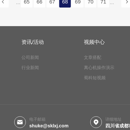
65
66
67
68
69
70
71
...
...
资讯/活动
视频中心
公司新闻
文章搭配
行业新闻
离心机操作演示
蜀科短视频
电子邮箱
详细地址
shuke@sklxj.com
四川省成都