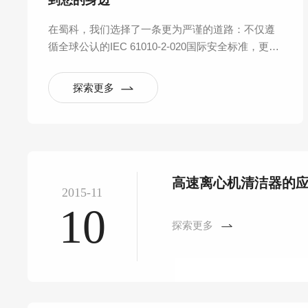
到您的身边
在蜀科，我们选择了一条更为严谨的道路：不仅遵
循全球公认的IEC 61010-2-020国际安全标准，更反
向构建起覆盖产品全生命周期的六大验证实验室体
系，将“安全可靠”从一句口号，拆解为数百项可量
探索更多
化、可重复的严苛测试。
高速离心机清洁器的
2015-11
10
探索更多