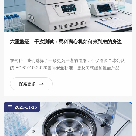
六重验证，千次测试：蜀科离心机如何来到您的身边
在蜀科，我们选择了一条更为严谨的道路：不仅遵循全球公认
的IEC 61010-2-020国际安全标准，更反向构建起覆盖产品全
生命周期的六大验证实验室体系，将“安全可靠”从一句口号，
拆解为数百项可量化、可重复的严苛测试。
探索更多
2025-11-15