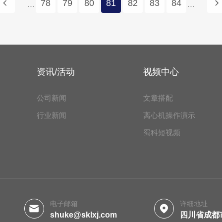
78
79
80
81
82
83
84
...
...
资讯/活动
视频中心
公司新闻
文章搭配
行业新闻
离心机操作演示
蜀科短视频
电子邮箱
详细地址
shuke@sklxj.com
四川省成都