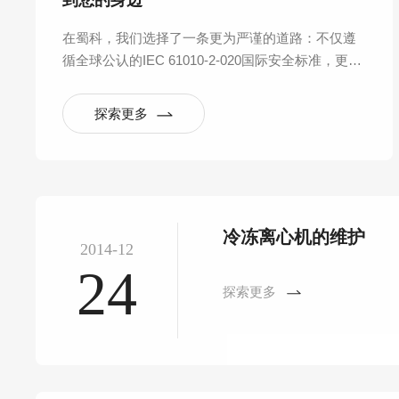
到您的身边
在蜀科，我们选择了一条更为严谨的道路：不仅遵
循全球公认的IEC 61010-2-020国际安全标准，更反
向构建起覆盖产品全生命周期的六大验证实验室体
系，将“安全可靠”从一句口号，拆解为数百项可量
探索更多
化、可重复的严苛测试。
冷冻离心机的维护
2014-12
24
探索更多