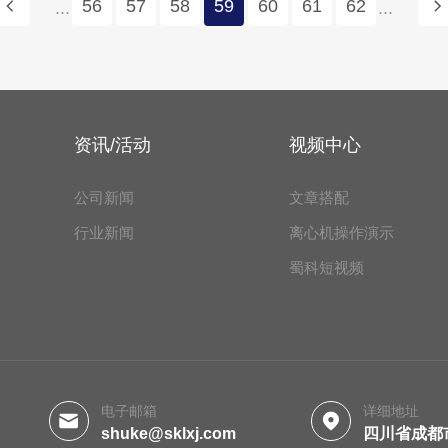
56
57
58
59
60
61
62
...
...
资讯/活动
视频中心
公司新闻
文章搭配
行业新闻
离心机操作演示
蜀科短视频
电子邮箱
详细地址
shuke@sklxj.com
四川省成都