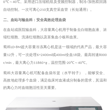
℃～
℃。采用进口压缩机组及变频控制器，制冷
加热双回路
0
40
/
自动控制。一次可离心
支真空采血管（长短通用）。
210
二、血站与输血科：安全高效处理血袋
在血站或医院输血科，大容量离心机用于制备去白细胞血液、浓
缩红细胞、洗涤红细胞以及富集血小板和血浆。
蜀科
超大容量冷冻离心机是这一领域的代表产品，最大容
LD-8M
量
升，可一次处理
×
或
全血
袋。最高转速
12
6
2400ml
400ml
18
8000
，最大离心力
×
，温控范围
℃～
℃。
r/min
11860
g
-20
40
蜀科大容量离心机可配备血袋吊篮（水平转子）
，能够安全、
高效地处理多个血袋，满足临床对血液成分制备的需求，其温和
的离心力对血细胞活性至关重要。