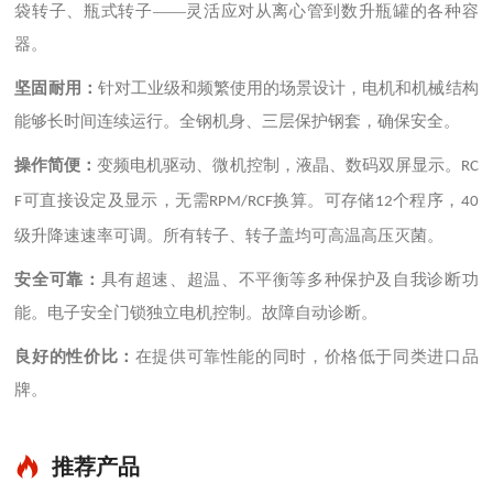
袋转子、瓶式转子——灵活应对从离心管到数升瓶罐的各种容
器。
坚固耐用：
针对工业级和频繁使用的场景设计，电机和机械结构
能够长时间连续运行。全钢机身、三层保护钢套，确保安全。
操作简便：
变频电机驱动、微机控制，液晶、数码双屏显示。
RC
可直接设定及显示，无需
换算。可存储
个程序，
F
RPM/RCF
12
40
级升降速速率可调。所有转子、转子盖均可高温高压灭菌。
安全可靠：
具有超速、超温、不平衡等多种保护及自我诊断功
能。电子安全门锁独立电机控制。故障自动诊断。
良好的性价比：
在提供可靠性能的同时，价格低于同类进口品
牌。
推荐产品