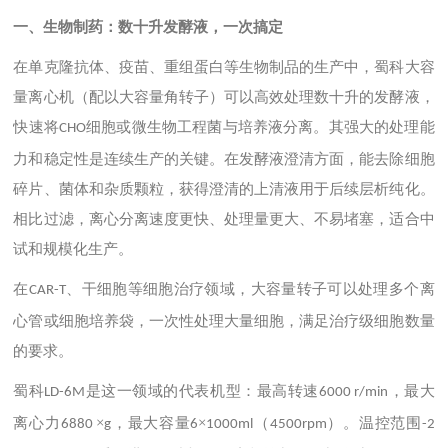
一、生物制药：数十升发酵液，一次搞定
在单克隆抗体、疫苗、重组蛋白等生物制品的生产中，蜀科大容
量离心机（配以大容量角转子）可以高效处理数十升的发酵液，
快速将
细胞或微生物工程菌与培养液分离。其强大的处理能
CHO
力和稳定性是连续生产的关键。在发酵液澄清方面，能去除细胞
碎片、菌体和杂质颗粒，获得澄清的上清液用于后续层析纯化。
相比过滤，离心分离速度更快、处理量更大、不易堵塞，适合中
试和规模化生产。
在
、干细胞等细胞治疗领域，大容量转子可以处理多个离
CAR-T
心管或细胞培养袋，一次性处理大量细胞，满足治疗级细胞数量
的要求。
蜀科
是这一领域的代表机型：最高转速
，最大
LD-6M
6000 r/min
离心力
×
，最大容量
×
（
）。温控范围
6880
g
6
1000ml
4500rpm
-2