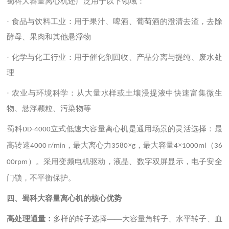
蜀科大容量离心机还广泛用于以下领域：
· 食品与饮料工业：用于果汁、啤酒、葡萄酒的澄清去渣，去除
酵母、果肉和其他悬浮物
· 化学与化工行业：用于催化剂回收、产品分离与提纯、废水处
理
· 农业与环境科学：从大量水样或土壤浸提液中快速富集微生
物、悬浮颗粒、污染物等
蜀科
立式低速大容量离心机是通用场景的灵活选择：最
DD-4000
高转速
，最大离心力
×
，最大容量
×
（
4000 r/min
3580
g
4
1000ml
36
）。采用变频电机驱动，液晶、数字双屏显示，电子安全
00rpm
门锁，不平衡保护。
四、蜀科大容量离心机的核心优势
高处理通量：
多样的转子选择
——大容量角转子、水平转子、血