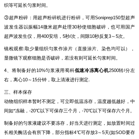
织等可延长匀浆时间。
③超声粉碎：用超声粉碎机进行粉碎，可用Soniprep150型超声
波发生器以振幅14微米超声处理30秒使细胞破碎，也可用国产
超声波发生仪，用400安培，5秒/次，间隙10秒反复3～5次。
镜检观察:取少量组织匀浆作涂片（直接涂片、染色均可以），
显微镜下观察细胞是否破碎，若没有则可延长匀浆时间。
4、将制备好的10%匀浆液用蜀科
低速冷冻离心机
2500转/分左
右，离心10～15分钟，取上清液进行测定.
三、样本保存
动物组织样本暂时不测定，可立即低温冻存，温度越低越好，中
间如*冻融，-20℃以下可保存三个月，-70℃以下可保存六个月。
制备好的匀浆液建议不要冻存，好当天进行测定，如放置时间过
长相关酶活会有所下降，部分指标4℃可存放3～5天(如SOD要存