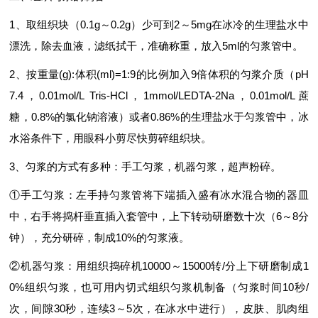
1、取组织块（0.1g～0.2g）少可到2～5mg在冰冷的生理盐水中
漂洗，除去血液，滤纸拭干，准确称重，放入5ml的匀浆管中。
2、按重量(g):体积(ml)=1:9的比例加入9倍体积的匀浆介质（pH
7.4，0.01mol/L Tris-HCl，1mmol/LEDTA-2Na，0.01mol/L蔗
糖，0.8%的氯化钠溶液）或者0.86%的生理盐水于匀浆管中，冰
水浴条件下，用眼科小剪尽快剪碎组织块。
3、匀浆的方式有多种：手工匀浆，机器匀浆，超声粉碎。
①手工匀浆：左手持匀浆管将下端插入盛有冰水混合物的器皿
中，右手将捣杆垂直插入套管中，上下转动研磨数十次（6～8分
钟），充分研碎，制成10%的匀浆液。
②机器匀浆：用组织捣碎机10000～15000转/分上下研磨制成1
0%组织匀浆，也可用内切式组织匀浆机制备（匀浆时间10秒/
次，间隙30秒，连续3～5次，在冰水中进行），皮肤、肌肉组