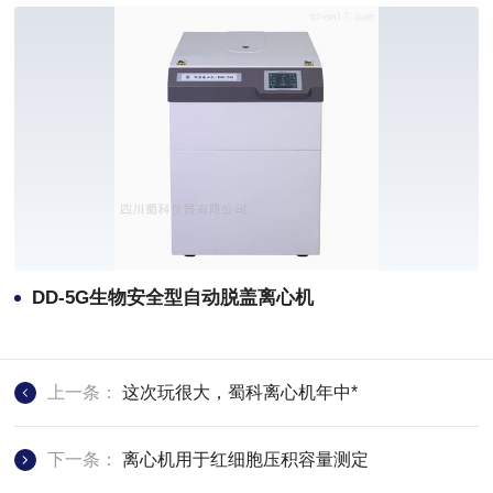
DD-5G生物安全型自动脱盖离心机
上一条：
这次玩很大，蜀科离心机年中*
下一条：
离心机用于红细胞压积容量测定