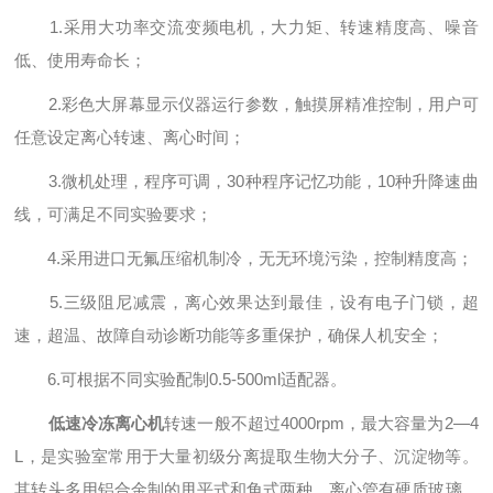
1.采用大功率交流变频电机，大力矩、转速精度高、噪音
低、使用寿命长；
2.彩色大屏幕显示仪器运行参数，触摸屏精准控制，用户可
任意设定离心转速、离心时间；
3.微机处理，程序可调，30种程序记忆功能，10种升降速曲
线，可满足不同实验要求；
4.采用进口无氟压缩机制冷，无无环境污染，控制精度高；
5.三级阻尼减震，离心效果达到最佳，设有电子门锁，超
速，超温、故障自动诊断功能等多重保护，确保人机安全；
6.可根据不同实验配制0.5-500ml适配器。
低速冷冻离心机
转速一般不超过4000rpm，最大容量为2—4
L，是实验室常用于大量初级分离提取生物大分子、沉淀物等。
其转头多用铝合金制的甩平式和角式两种，离心管有硬质玻璃、