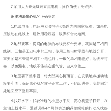
7.采用大力矩无碳刷直流电机，操作简便；免维护.
细胞洗涤离心机
的正确安装
1.电源电压：电压波动要符合l0%以内的国家标准。如果电
压波动在此以上，建议用稳压器，以供符合此电网。
2.地线要牢：房间的电源的布线要符合要求。我国是三相四
线制。三相是工业电中的三相，使用三相电时零线与地线分开，
重要的是不管是三相工业电也好，一般的单相电也好，地线应可
靠，以免漏电，地线不能接在暖气管、自来水管上。
3.地面要平整牢固：对大型离心机而言，在安装地点搬动地
板要牢固，保证离心机的转子正常工作，不陷凹进去，安装固定
处地面应平整且牢固。
4.找好水平：找较准确的小型水平尺，离心机盖子打开，在
主轴上找水平，通过调整4个脚轮旁边的调整螺栓的拧动来找好